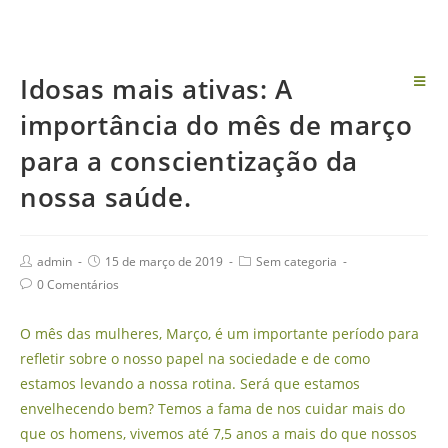
Skip
to
content
Idosas mais ativas: A
importância do mês de março
para a conscientização da
nossa saúde.
Post
Post
Post
admin
15 de março de 2019
Sem categoria
Author:
published:
Category:
Post
0 Comentários
Comments:
O mês das mulheres, Março, é um importante período para
refletir sobre o nosso papel na sociedade e de como
estamos levando a nossa rotina. Será que estamos
envelhecendo bem? Temos a fama de nos cuidar mais do
que os homens, vivemos até 7,5 anos a mais do que nossos