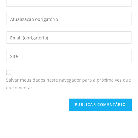
Enter
your
name
Enter
or
your
username
email
Enter
your
website
URL
Salvar meus dados neste navegador para a próxima vez que
(optional)
eu comentar.